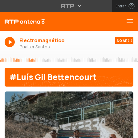
Entrar
Electromagnético
NO AR
Gualter Santos
#Luís Gil Bettencourt