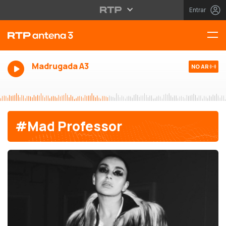
Entrar
Madrugada A3
NO AR
#Mad Professor