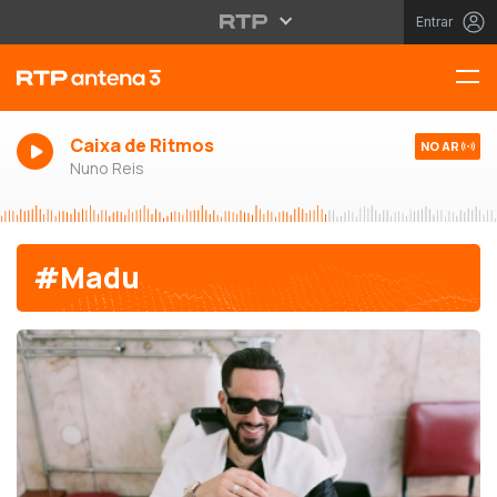
Entrar
Caixa de Ritmos
NO AR
Nuno Reis
#Madu