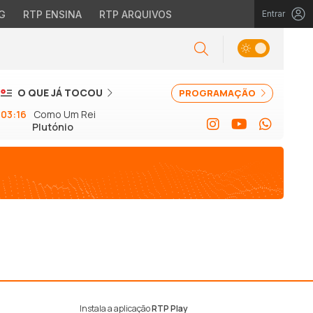
G
RTP ENSINA
RTP ARQUIVOS
Entrar
O QUE JÁ TOCOU
PROGRAMAÇÃO
03:16
Como Um Rei
Plutónio
Instala a aplicação
RTP Play