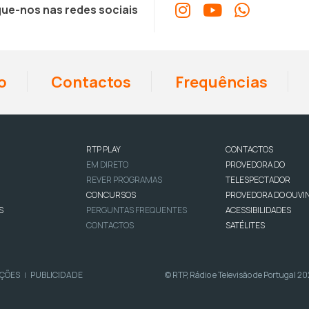
ue-nos nas redes sociais
o
Contactos
Frequências
RTP PLAY
CONTACTOS
EM DIRETO
PROVEDORA DO
REVER PROGRAMAS
TELESPECTADOR
CONCURSOS
PROVEDORA DO OUVI
S
PERGUNTAS FREQUENTES
ACESSIBILIDADES
CONTACTOS
SATÉLITES
IÇÕES
PUBLICIDADE
© RTP, Rádio e Televisão de Portugal 2
|