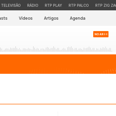
TELEVISÃO
RÁDIO
RTP PLAY
RTP PALCO
RTP ZIG ZA
asts
Vídeos
Artigos
Agenda
NO AR