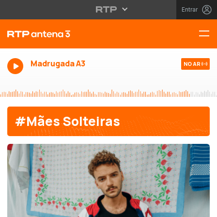
Entrar
Madrugada A3
NO AR
#Mães Solteiras