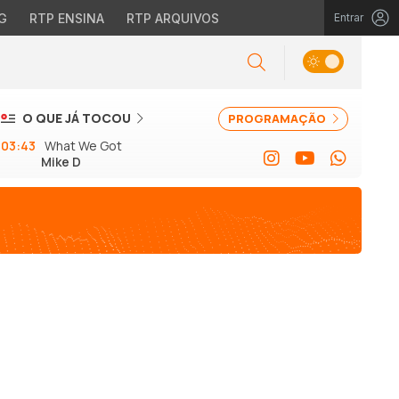
G
RTP ENSINA
RTP ARQUIVOS
Entrar
O QUE JÁ TOCOU
PROGRAMAÇÃO
03:43
What We Got
Mike D