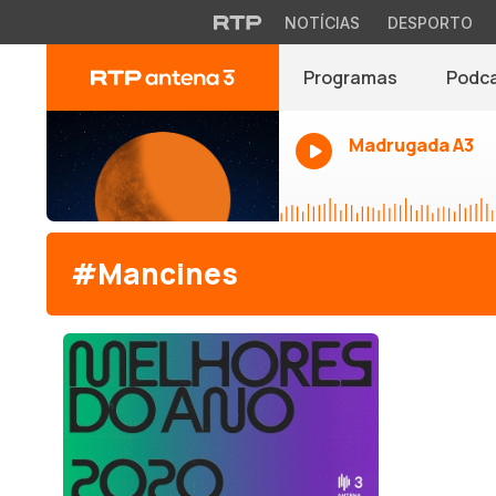
NOTÍCIAS
DESPORTO
Programas
Podc
Madrugada A3
#Mancines