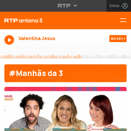
Entrar
Valentina Jesus
NO AR
#Manhãs da 3