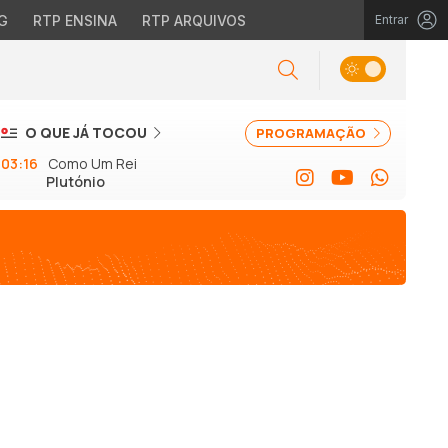
G
RTP ENSINA
RTP ARQUIVOS
Entrar
O QUE JÁ TOCOU
PROGRAMAÇÃO
03:16
Como Um Rei
Plutónio