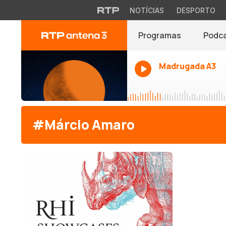
NOTÍCIAS
DESPORTO
Programas
Podc
Madrugada A3
#Márcio Amaro