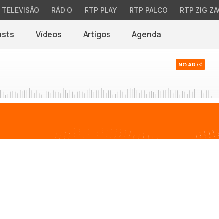
TELEVISÃO
RÁDIO
RTP PLAY
RTP PALCO
RTP ZIG ZA
asts
Vídeos
Artigos
Agenda
NO AR