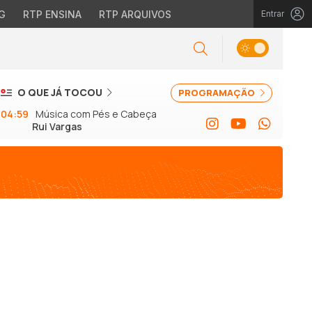
G
RTP ENSINA
RTP ARQUIVOS
Entrar
O QUE JÁ TOCOU
PROGRAMAÇÃO
04:59
Música com Pés e Cabeça
Rui Vargas