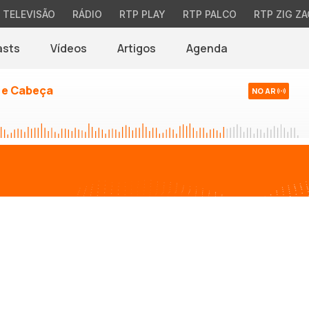
TELEVISÃO
RÁDIO
RTP PLAY
RTP PALCO
RTP ZIG ZA
asts
Vídeos
Artigos
Agenda
 e Cabeça
NO AR