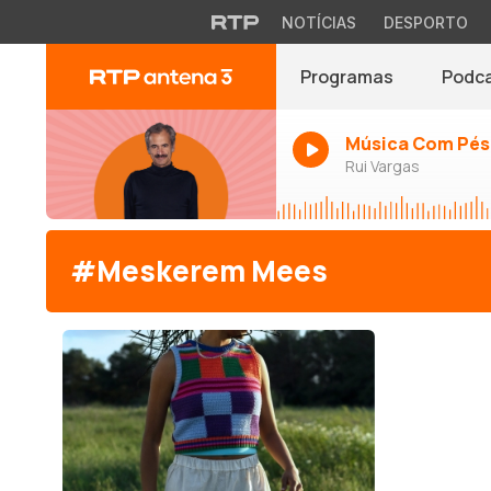
NOTÍCIAS
DESPORTO
Programas
Podc
Música Com Pés
Rui Vargas
#Meskerem Mees