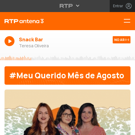
Entrar
Snack Bar
NO AR
Teresa Oliveira
#Meu Querido Mês de Agosto