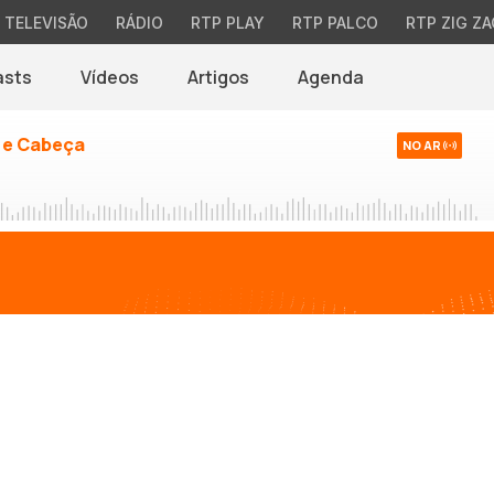
TELEVISÃO
RÁDIO
RTP PLAY
RTP PALCO
RTP ZIG ZA
asts
Vídeos
Artigos
Agenda
 e Cabeça
NO AR