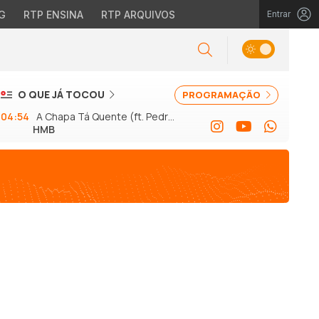
G
RTP ENSINA
RTP ARQUIVOS
Entrar
O QUE JÁ TOCOU
PROGRAMAÇÃO
04:54
A Chapa Tá Quente (ft. Pedro
HMB
Abrunhosa)