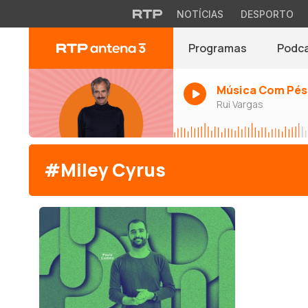
NOTÍCIAS
DESPORTO
Programas
Podc
Música Com Pés
Rui Vargas
#Miley Cyrus