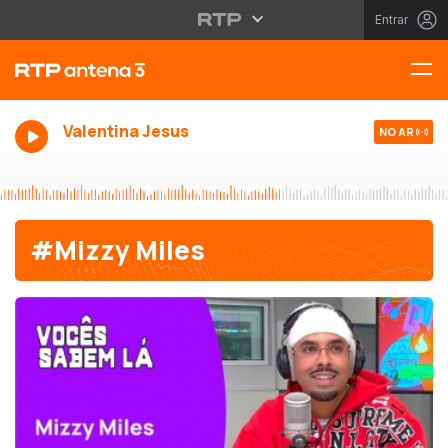
Entrar
Valentina Jesus
NO AR
#Mizzy Miles