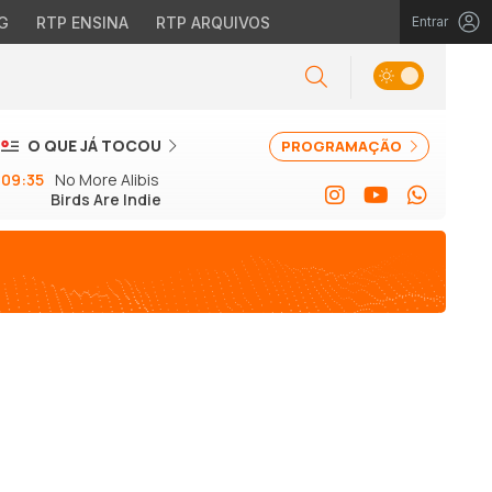
G
RTP ENSINA
RTP ARQUIVOS
Entrar
O QUE JÁ TOCOU
PROGRAMAÇÃO
09:35
No More Alibis
Birds Are Indie