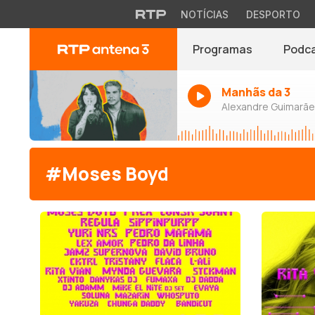
NOTÍCIAS
DESPORTO
Programas
Podc
Manhãs da 3
Alexandre Guimarães
#Moses Boyd