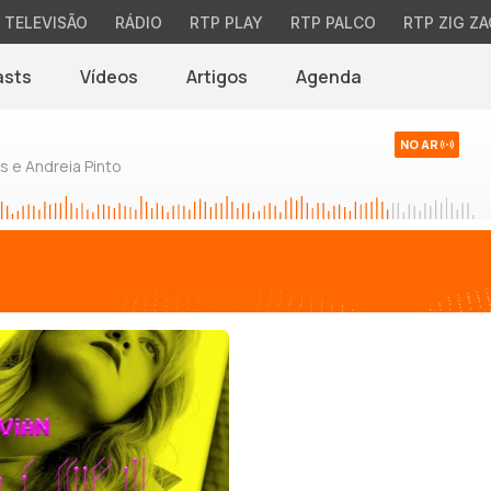
TELEVISÃO
RÁDIO
RTP PLAY
RTP PALCO
RTP ZIG ZA
asts
Vídeos
Artigos
Agenda
NO AR
 e Andreia Pinto