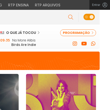
G
RTP ENSINA
RTP ARQUIVOS
Entrar
O QUE JÁ TOCOU
PROGRAMAÇÃO
09:35
No More Alibis
Birds Are Indie