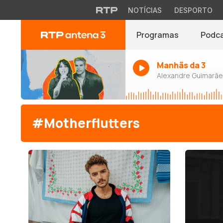
NOTÍCIAS
DESPORTO
Programas
Podc
Manhãs da 3
Alexandre Guimarães
#Motherflutters