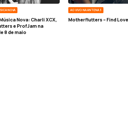
SICA NOVA
AO VIVO NA ANTENA 3
Música Nova: Charli XCX,
Motherflutters – Find Lov
tters e ProfJam na
e 8 de maio