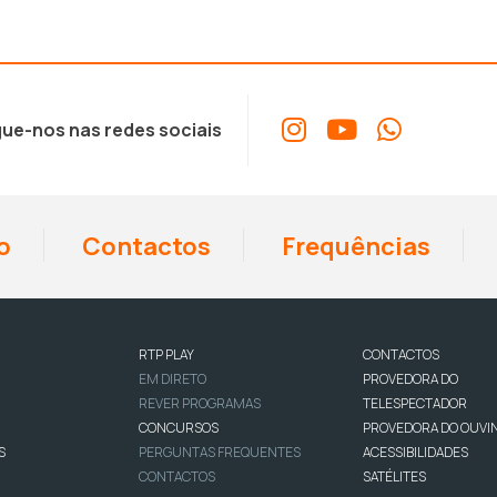
ue-nos nas redes sociais
o
Contactos
Frequências
RTP PLAY
CONTACTOS
EM DIRETO
PROVEDORA DO
REVER PROGRAMAS
TELESPECTADOR
CONCURSOS
PROVEDORA DO OUVI
S
PERGUNTAS FREQUENTES
ACESSIBILIDADES
CONTACTOS
SATÉLITES