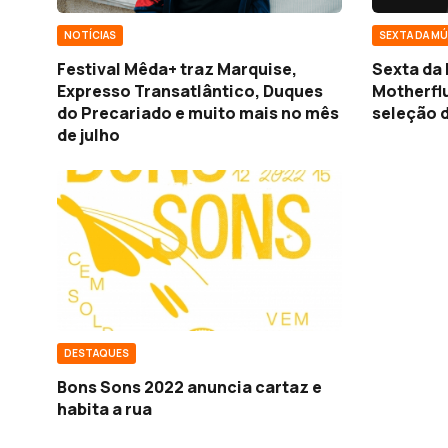
NOTÍCIAS
SEXTA DA MÚ
Festival Mêda+ traz Marquise,
Sexta da 
Expresso Transatlântico, Duques
Motherflu
do Precariado e muito mais no mês
seleção d
de julho
DESTAQUES
Bons Sons 2022 anuncia cartaz e
habita a rua