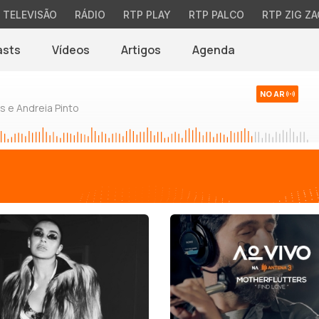
TELEVISÃO
RÁDIO
RTP PLAY
RTP PALCO
RTP ZIG ZA
asts
Vídeos
Artigos
Agenda
NO AR
 e Andreia Pinto