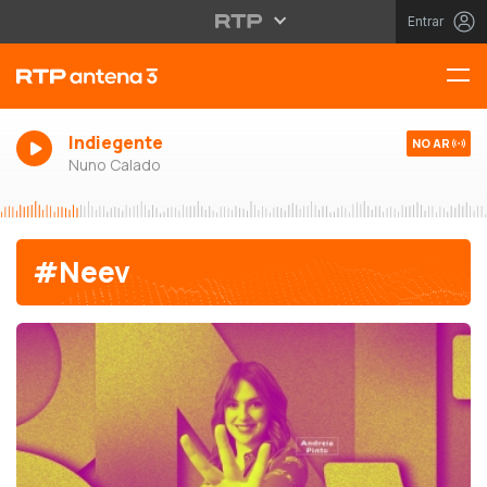
Entrar
Indiegente
NO AR
Nuno Calado
#Neev