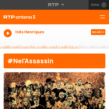
Entrar
Inês Henriques
NO AR
#Nel'Assassin