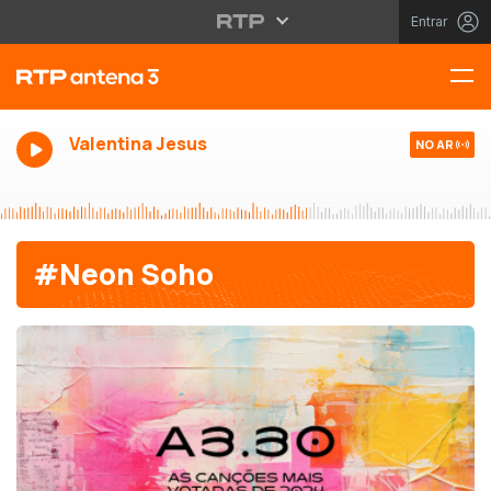
Entrar
Valentina Jesus
NO AR
#Neon Soho