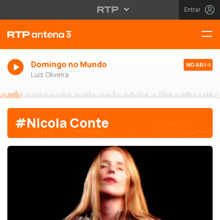
Entrar
Domingo no Mundo
NO AR
Luís Oliveira
#Nicola Conte