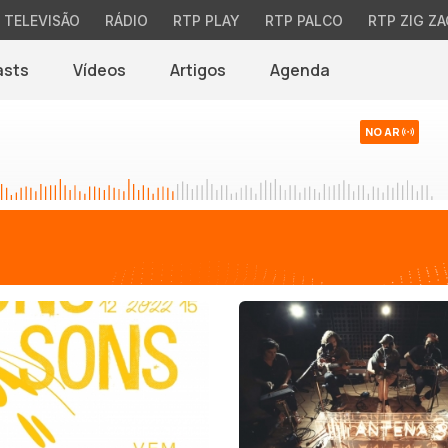
TELEVISÃO
RÁDIO
RTP PLAY
RTP PALCO
RTP ZIG ZA
asts
Vídeos
Artigos
Agenda
NO AR