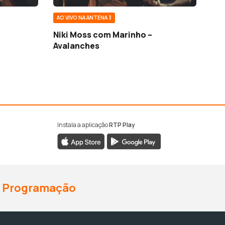
AO VIVO NA ANTENA 3
Niki Moss com Marinho –
Avalanches
Instala a aplicação
RTP Play
Programação