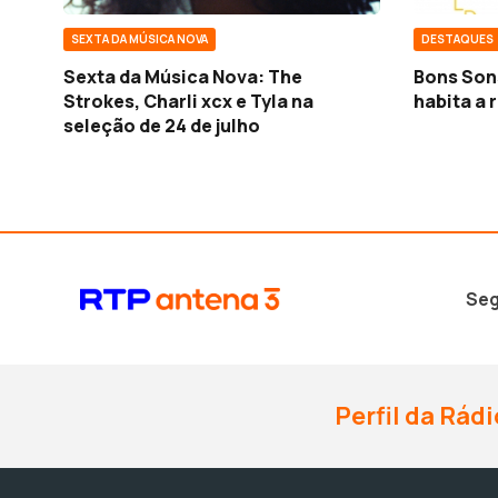
SEXTA DA MÚSICA NOVA
DESTAQUES
Sexta da Música Nova: The
Bons Son
Strokes, Charli xcx e Tyla na
habita a 
seleção de 24 de julho
Seg
Perfil da Rádi