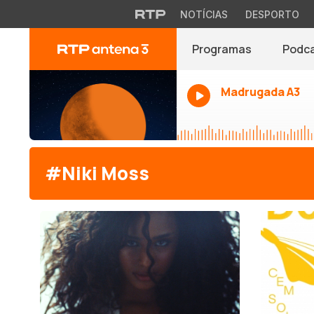
NOTÍCIAS
DESPORTO
Programas
Podc
Madrugada A3
#Niki Moss