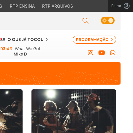
G
RTP ENSINA
RTP ARQUIVOS
Entrar
O QUE JÁ TOCOU
PROGRAMAÇÃO
03:43
What We Got
Mike D