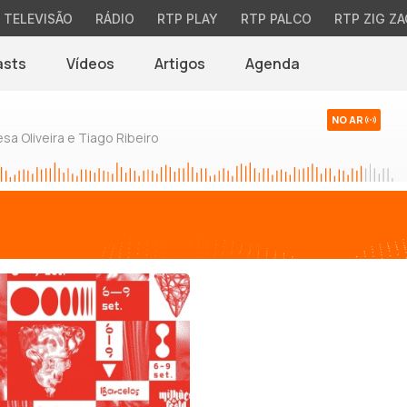
TELEVISÃO
RÁDIO
RTP PLAY
RTP PALCO
RTP ZIG ZA
asts
Vídeos
Artigos
Agenda
NO AR
sa Oliveira e Tiago Ribeiro