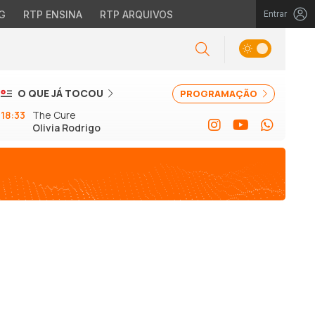
G
RTP ENSINA
RTP ARQUIVOS
Entrar
O QUE JÁ TOCOU
PROGRAMAÇÃO
18:33
The Cure
Olivia Rodrigo