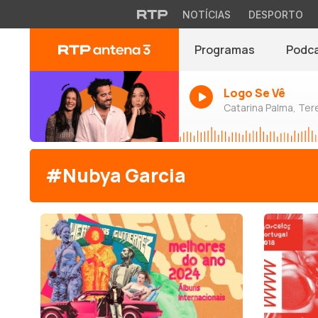
NOTÍCIAS
DESPORTO
Programas
Podc
Logo Se Vê
Catarina Palma, Tere
#Nubya Garcia