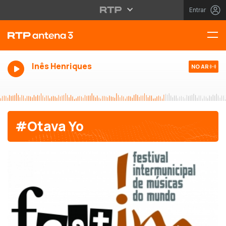
Entrar
Inês Henriques
NO AR
#Otava Yo