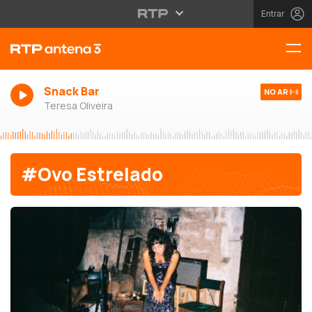
Entrar
Snack Bar
NO AR
Teresa Oliveira
#Ovo Estrelado