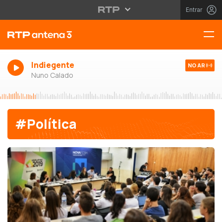
Entrar
Indiegente
NO AR
Nuno Calado
#Política