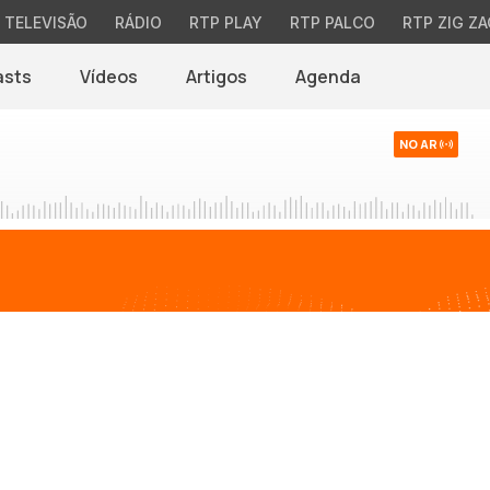
TELEVISÃO
RÁDIO
RTP PLAY
RTP PALCO
RTP ZIG ZA
asts
Vídeos
Artigos
Agenda
NO AR