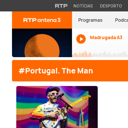
NOTÍCIAS
DESPORTO
Programas
Podc
Madrugada A3
#Portugal. The Man