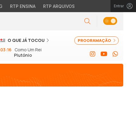
G
RTP ENSINA
RTP ARQUIVOS
Entrar
O QUE JÁ TOCOU
PROGRAMAÇÃO
03:16
Como Um Rei
Plutónio