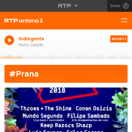
Entrar
Indiegente
NO AR
Nuno Calado
#Prana