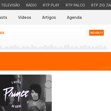
TELEVISÃO
RÁDIO
RTP PLAY
RTP PALCO
RTP ZIG ZA
asts
Vídeos
Artigos
Agenda
ais
NO AR