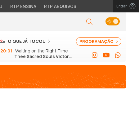
G
RTP ENSINA
RTP ARQUIVOS
Entrar
O QUE JÁ TOCOU
PROGRAMAÇÃO
20:01
Waiting on the Right Time
Thee Sacred Souls Victor
Axelrod