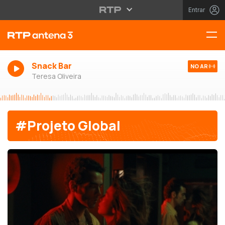
Entrar
Snack Bar
NO AR
Teresa Oliveira
#Projeto Global