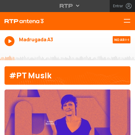
Entrar
Madrugada A3
NO AR
#PT Musik