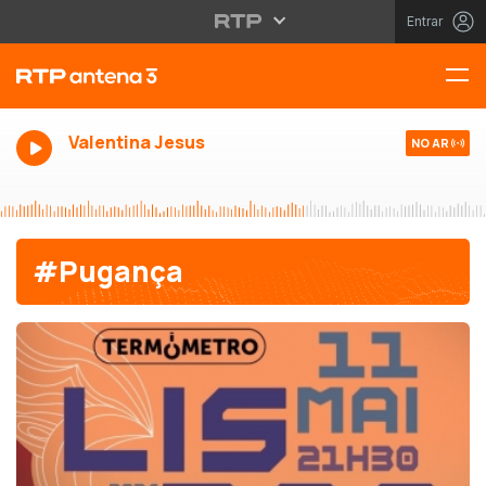
Entrar
Valentina Jesus
NO AR
#Pugança