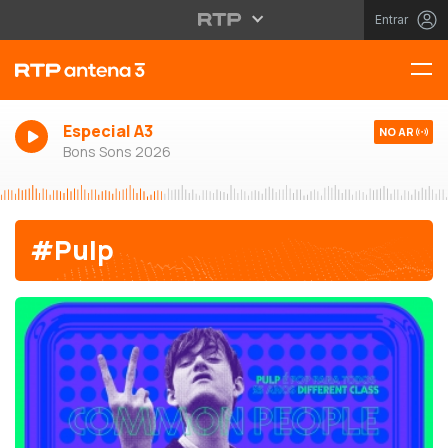
Entrar
Especial A3
NO AR
Bons Sons 2026
#Pulp