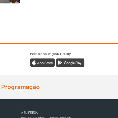
Instala a aplicação
RTP Play
Programação
A EMPRESA