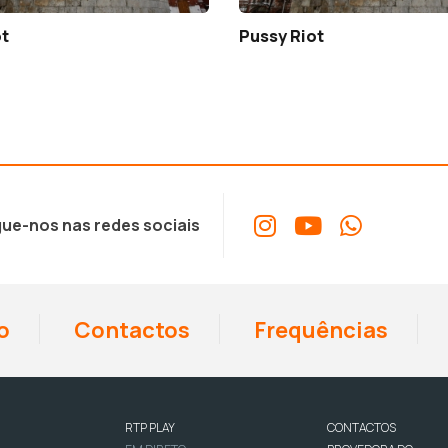
ot
Pussy Riot
ue-nos nas redes sociais
o
Contactos
Frequências
RTP PLAY
CONTACTOS