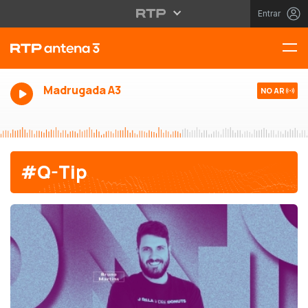
Entrar
Madrugada A3
NO AR
#Q-Tip