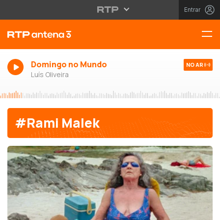
Entrar
Domingo no Mundo
NO AR
Luís Oliveira
#Rami Malek