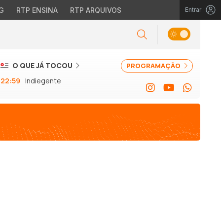
G
RTP ENSINA
RTP ARQUIVOS
Entrar
O QUE JÁ TOCOU
PROGRAMAÇÃO
22:59
Indiegente