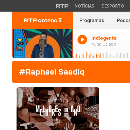
NOTÍCIAS
DESPORTO
Programas
Podc
Indiegente
Nuno Calado
#Raphael Saadiq