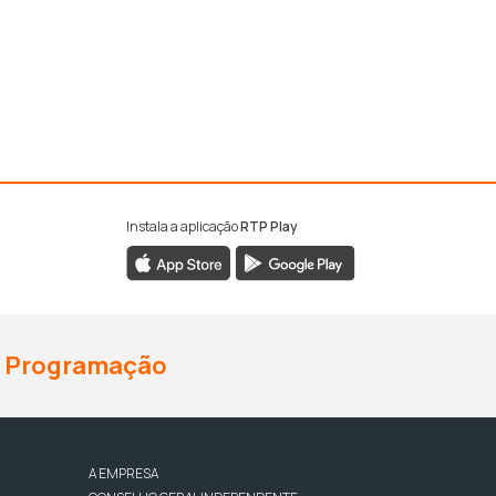
Instala a aplicação
RTP Play
Programação
A EMPRESA