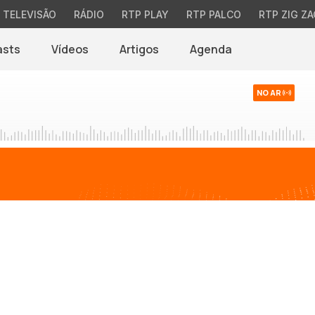
TELEVISÃO
RÁDIO
RTP PLAY
RTP PALCO
RTP ZIG ZA
asts
Vídeos
Artigos
Agenda
NO AR