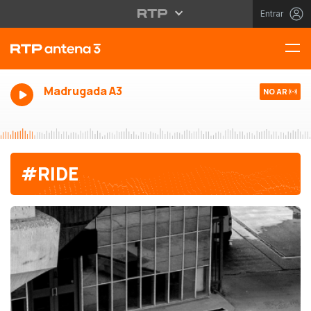
Entrar
Madrugada A3
NO AR
#RIDE