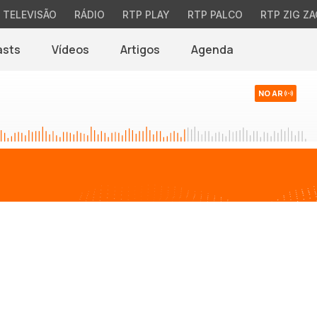
TELEVISÃO
RÁDIO
RTP PLAY
RTP PALCO
RTP ZIG ZA
asts
Vídeos
Artigos
Agenda
NO AR