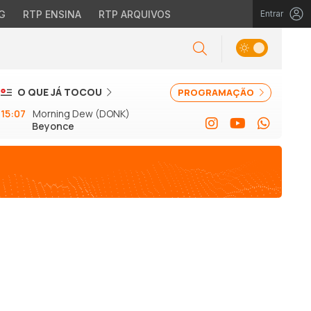
G
RTP ENSINA
RTP ARQUIVOS
Entrar
O QUE JÁ TOCOU
PROGRAMAÇÃO
15:07
Morning Dew (DONK)
Beyonce