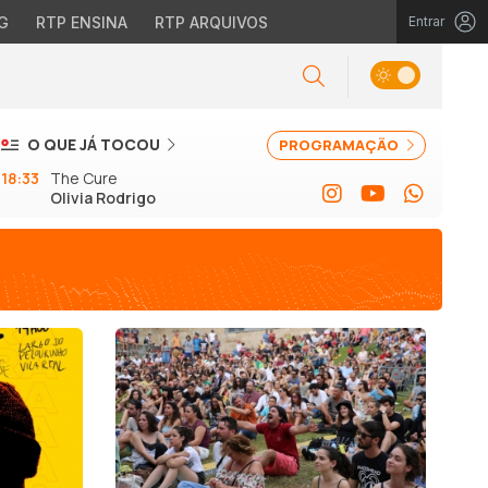
G
RTP ENSINA
RTP ARQUIVOS
Entrar
O QUE JÁ TOCOU
PROGRAMAÇÃO
18:33
The Cure
Olivia Rodrigo