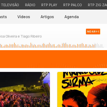
TELEVISÃO
RÁDIO
RTP PLAY
RTP PALCO
RTP ZIG ZA
asts
Vídeos
Artigos
Agenda
NO AR
sa Oliveira e Tiago Ribeiro