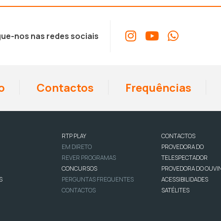
ue-nos nas redes sociais
o
Contactos
Frequências
RTP PLAY
CONTACTOS
EM DIRETO
PROVEDORA DO
REVER PROGRAMAS
TELESPECTADOR
CONCURSOS
PROVEDORA DO OUVI
S
PERGUNTAS FREQUENTES
ACESSIBILIDADES
CONTACTOS
SATÉLITES