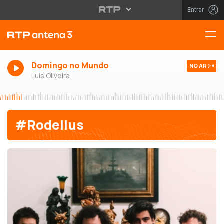
Entrar
Domingo no Mundo
NO AR
Luís Oliveira
#Rodellus