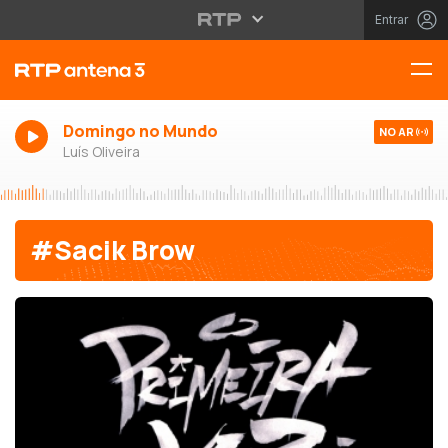
Entrar
Domingo no Mundo
NO AR
Luís Oliveira
#Sacik Brow