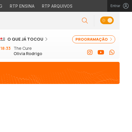
G
RTP ENSINA
RTP ARQUIVOS
Entrar
O QUE JÁ TOCOU
PROGRAMAÇÃO
18:33
The Cure
Olivia Rodrigo