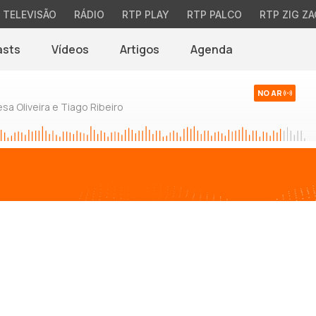
TELEVISÃO
RÁDIO
RTP PLAY
RTP PALCO
RTP ZIG ZA
asts
Vídeos
Artigos
Agenda
NO AR
sa Oliveira e Tiago Ribeiro