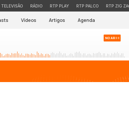
TELEVISÃO
RÁDIO
RTP PLAY
RTP PALCO
RTP ZIG ZA
asts
Vídeos
Artigos
Agenda
NO AR