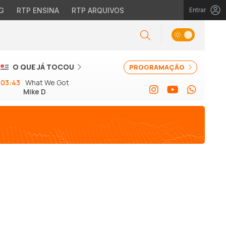
G
RTP ENSINA
RTP ARQUIVOS
Entrar
O QUE JÁ TOCOU
PROGRAMAÇÃO
03:43
What We Got
Mike D