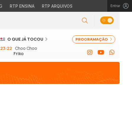
G
RTP ENSINA
RTP ARQUIVOS
Entrar
O QUE JÁ TOCOU
PROGRAMAÇÃO
23:22
Choo Choo
Friko