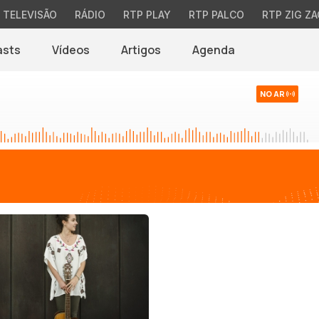
TELEVISÃO
RÁDIO
RTP PLAY
RTP PALCO
RTP ZIG ZA
asts
Vídeos
Artigos
Agenda
NO AR