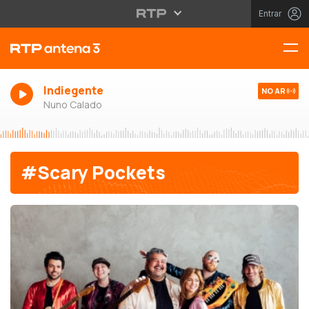
Entrar
Indiegente
NO AR
Nuno Calado
#Scary Pockets