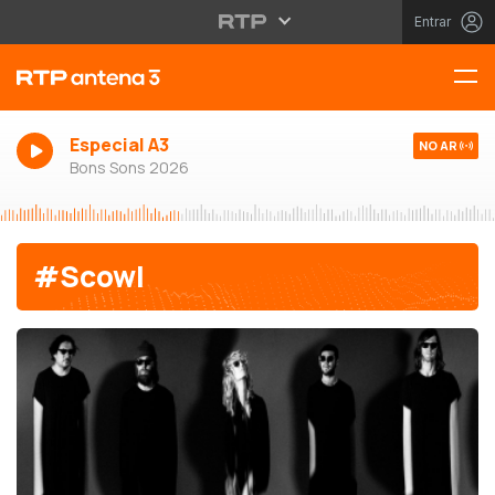
Entrar
Especial A3
NO AR
Bons Sons 2026
#Scowl