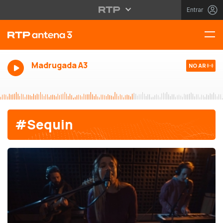
Entrar
Madrugada A3
NO AR
#Sequin