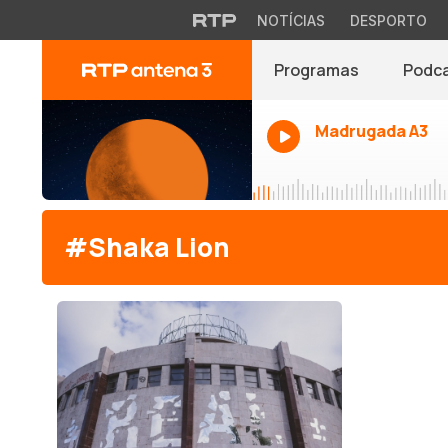
NOTÍCIAS
DESPORTO
Programas
Podc
Madrugada A3
#Shaka Lion