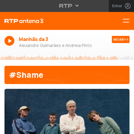
Entrar
Manhãs da 3
NO AR
Alexandre Guimarães e Andreia Pinto
#Shame