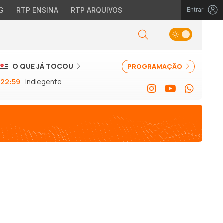
G
RTP ENSINA
RTP ARQUIVOS
Entrar
O QUE JÁ TOCOU
PROGRAMAÇÃO
22:59
Indiegente