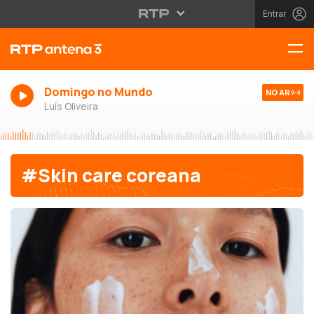
Entrar
Domingo no Mundo
NO AR
Luís Oliveira
#Skin care coreana