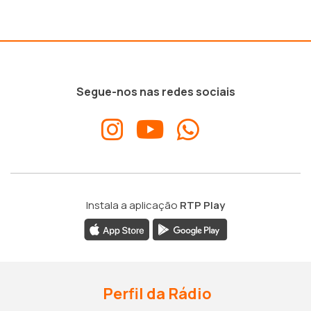
Segue-nos nas redes sociais
Instala a aplicação
RTP Play
Perfil da Rádio