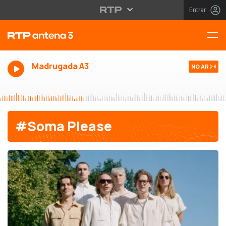
Entrar
Madrugada A3
NO AR
#Soma Please